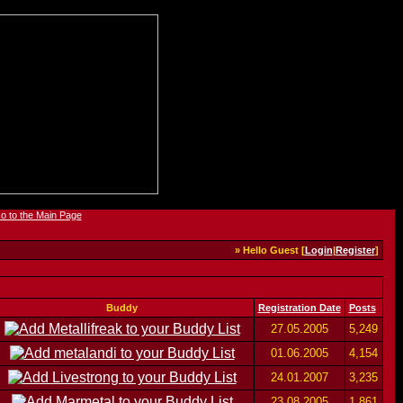
» Hello Guest [
Login
|
Register
]
Buddy
Registration Date
Posts
27.05.2005
5,249
01.06.2005
4,154
24.01.2007
3,235
23.08.2005
1,861