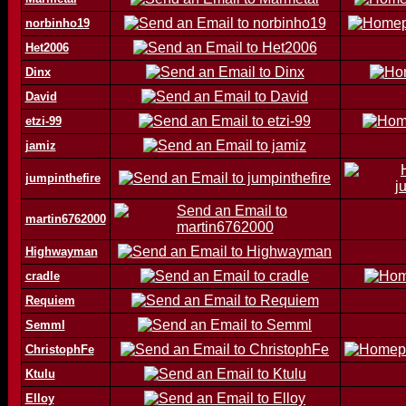
norbinho19
Het2006
Dinx
David
etzi-99
jamiz
jumpinthefire
martin6762000
Highwayman
cradle
Requiem
Semml
ChristophFe
Ktulu
Elloy